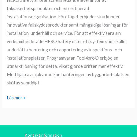
HERO Safety är branschens ledande leverantör av
med
taksäkerhetsprodukter och en certifierad
Tool4pro®
installationsorganisation. Företaget erbjuder sina kunder
innovativa fallskyddsprodukter samt mångsidiga lösningar för
installation, underhåll och service. För att effektivisera sin
verksamhet letade HERO Safety efter ett system som skulle
underlätta hantering och rapportering av inspektions- och
installationsplatser. Programvaran Tool4pro® erbjöd en
utmärkt lösning för detta, vilket gjorde driften mer effektiv.
Med hjälp av mjukvaran kan hanteringen av byggarbetsplatsen
skötas samtidigt
Läs mer »
Kontaktinformation