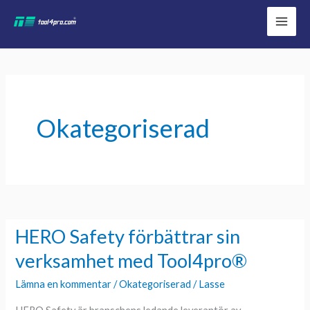
Hoppa
YouTube
LinkedIn
Facebook
till
innehåll
Okategoriserad
HERO Safety förbättrar sin
HERO
Safety
verksamhet med Tool4pro®
förbättrar
Lämna en kommentar
/
Okategoriserad
/
Lasse
sin
verksamhet