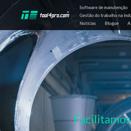
Saltar
Software de manutenção
para
Gestão do trabalho na ind
o
Notícias
Blogue
A
conteúdo
Facilitamos