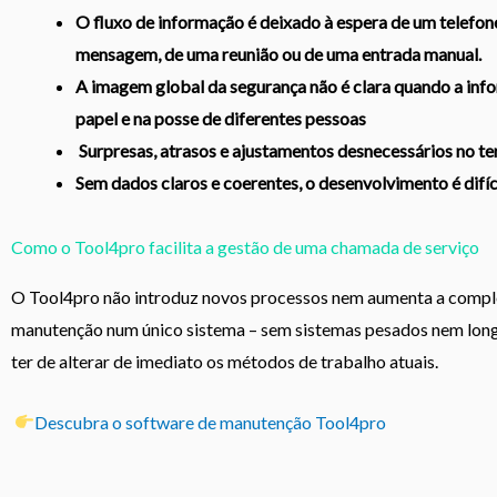
O fluxo de informação é deixado à espera de um telefo
mensagem, de uma reunião ou de uma entrada manual.
A imagem global da segurança não é clara quando a inf
papel e na posse de diferentes pessoas
Surpresas, atrasos e ajustamentos desnecessários no te
Sem dados claros e coerentes, o desenvolvimento é difíc
Como o Tool4pro facilita a gestão de uma chamada de serviço
O Tool4pro não introduz novos processos nem aumenta a complex
manutenção num único sistema – sem sistemas pesados nem lon
ter de alterar de imediato os métodos de trabalho atu
Descubra o software de manutenção Tool4pro