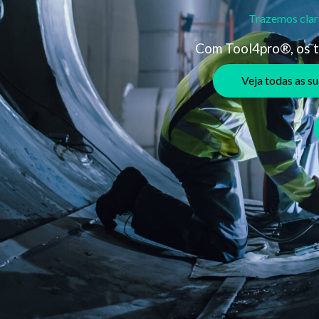
Trazemos clar
Com Tool4pro®, os t
Veja todas as s