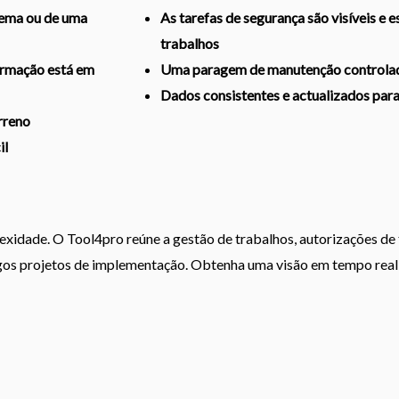
nema ou de uma
As tarefas de segurança são visíveis e 
trabalhos
ormação está em
Uma paragem de manutenção controlada
Dados consistentes e actualizados par
rreno
il
idade. O Tool4pro reúne a gestão de trabalhos, autorizações de 
gos projetos de implementação. Obtenha uma visão em tempo rea
ais.