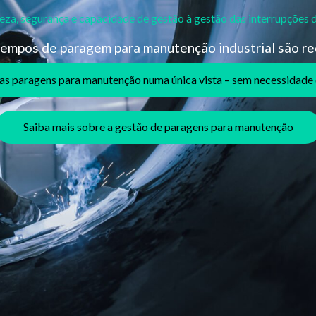
eza, segurança e capacidade de gestão à gestão das interrupções 
empos de paragem para manutenção industrial são re
uas paragens para manutenção numa única vista – sem necessidade
Saiba mais sobre a gestão de paragens para manutenção