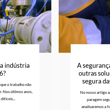
a indústria
A segurança
26?
outras solu
segura da
 que o trabalho não
r. Nos últimos anos,
No nosso artigo a
ifíceis...
paragem segur
analisaremos a f