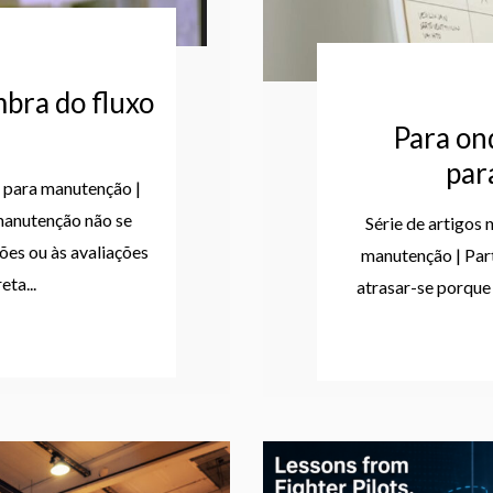
mbra do fluxo
Para on
par
s para manutenção |
manutenção não se
Série de artigos
ões ou às avaliações
manutenção | Pa
eta...
atrasar-se porque 