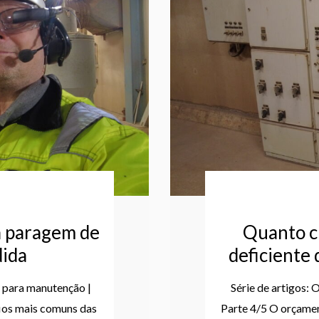
a paragem de
Quanto cu
ida
deficiente
s para manutenção |
Série de artigos:
fios mais comuns das
Parte 4/5 O orçame