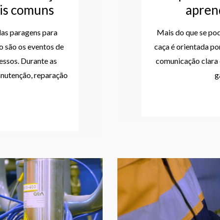
ais comuns
aprend
das paragens para
Mais do que se pode
o são os eventos de
caça é orientada p
essos. Durante as
comunicação clara 
anutenção, reparação
g