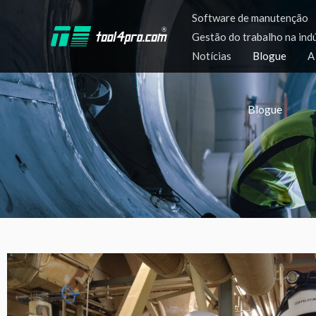
Saltar
Software de manutenção
para
Gestão do trabalho na ind
o
Notícias
Blogue
A
conteúdo
Blogue