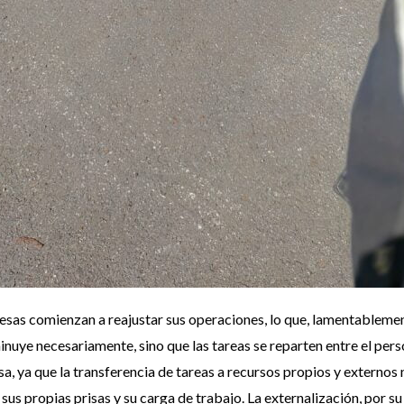
presas comienzan a reajustar sus operaciones, lo que, lamentableme
inuye necesariamente, sino que las tareas se reparten entre el per
a, ya que la transferencia de tareas a recursos propios y externos n
 sus propias prisas y su carga de trabajo. La externalización, por s