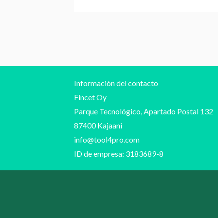
Información del contacto
Fincet Oy
Parque Tecnológico, Apartado Postal 132
87400 Kajaani
info@tool4pro.com
ID de empresa: 3183689-8