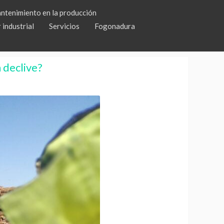
YouTube
LinkedIn
Facebook
antenimiento en la producción
 industrial
Servicios
Fogonadura
 declive?