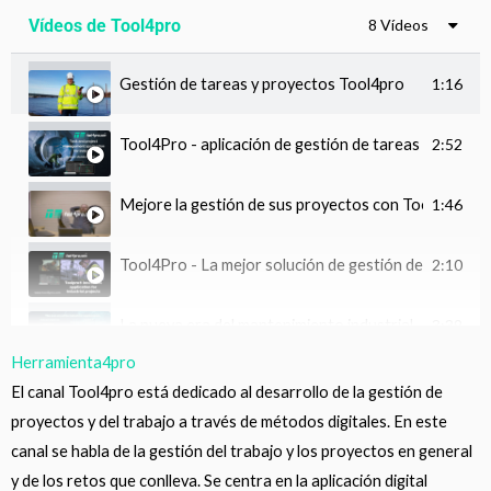
Vídeos de Tool4pro
8 Vídeos
Gestión de tareas y proyectos Tool4pro
1:16
Tool4Pro - aplicación de gestión de tareas y proyec
2:52
Mejore la gestión de sus proyectos con Tool4pro
1:46
Tool4Pro - La mejor solución de gestión de proyecto
2:10
La nueva era del mantenimiento industrial
3:39
Herramienta4pro
4 fases para una parada de mantenimiento satisfacto
4:20
El canal Tool4pro está dedicado al desarrollo de la gestión de
proyectos y del trabajo a través de métodos digitales. En este
¿Cómo hornear el mejor Korvapuusti del mundo con a
2:51
canal se habla de la gestión del trabajo y los proyectos en general
y de los retos que conlleva. Se centra en la aplicación digital