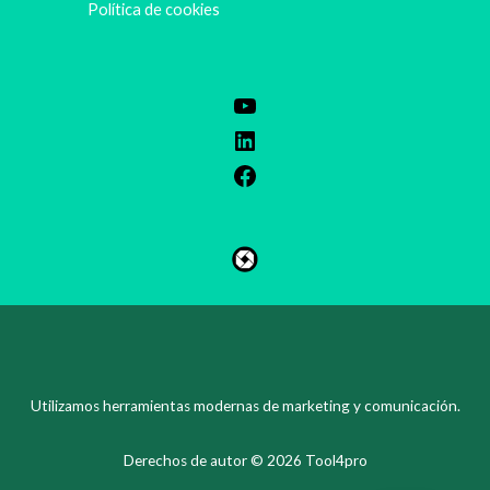
Política de cookies
ZH
KO
PT
Utilizamos herramientas modernas de marketing y comunicación.
SV
EN
Derechos de autor © 2026 Tool4pro
FI