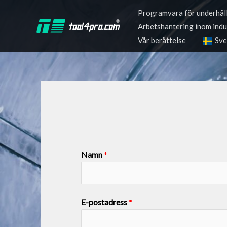
Hoppa
Programvara för underhål
till
Arbetshantering inom indu
innehåll
Vår berättelse
Sve
Namn
*
E-postadress
*