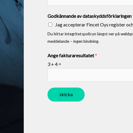
Godkännande av dataskyddsförklaringen
Jag accepterar Fincet Oys register oc
Du hittar integritetspolicyn längst ner på webbplat
meddelande – ingen bindning.
Ange fakturaresultatet
*
3
+
4
=
skicka