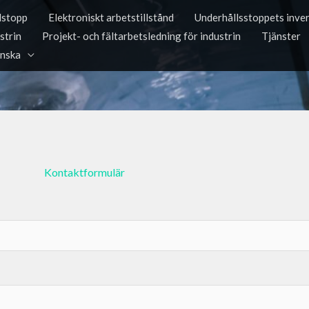
lstopp
Elektroniskt arbetstillstånd
Underhållsstoppets inve
strin
Projekt- och fältarbetsledning för industrin
Tjänster
nska
Kontaktformulär