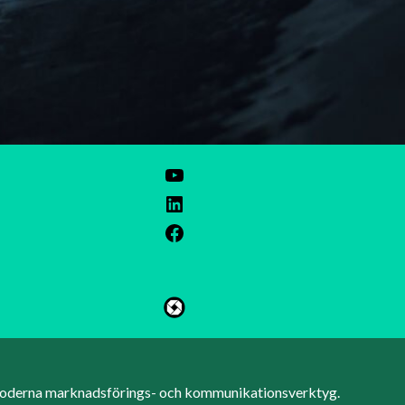
ZH
KO
ES
PT
 moderna marknadsförings- och kommunikationsverktyg.