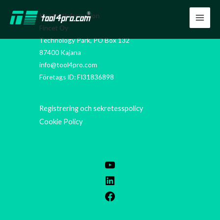
Hoppa
YouTube
LinkedIn
Facebook
Kontaktinformation
till
Fincet Oy
innehåll
Technology Park, PO Box 132
87400 Kajana
info@tool4pro.com
Företags ID: FI31836898
Registrering och sekretesspolicy
Cookie Policy