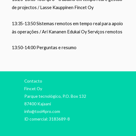
de projectos / Lasse Kauppinen Fincet Oy
13:35-13:50 Sistemas remotos em tempo real para apoio
às operações /
Ari Kananen
Edu
kai Oy Serviços remotos
13:50-14:00 Perguntas e resumo
Contacto
Fincet Oy
Parque tecnológico, P.O. Box 132
87400 Kajaani
info@tool4pro.com
ID comercial: 3183689-8