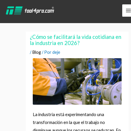
Ir
YouTube
LinkedIn
Facebook
al
contenido
¿Cómo se facilitará la vida cotidiana en
la industria en 2026?
/
Blog
/ Por
deje
La industria está experimentando una
transformación en la que el trabajo no
disminuye aunque los recursos se reduzcan. En