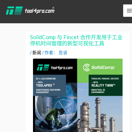
跳
YouTube
LinkedIn
在
至
Facebook
内
上
容
SolidComp 与 Fincet 合作开发用于工业
停机时间管理的新型可视化工具
/
新闻
/ 作者：
告诉