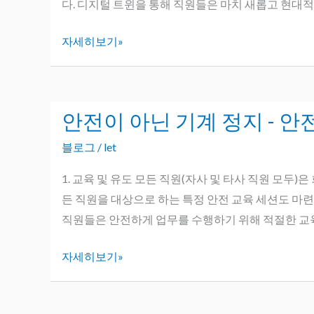
다. 디지털 트윈을 통해 직원들은 마치 새롭고 현대적
쉬
습
워
니
자세히보기»
질
다
까
-
요?
Tool4pro
안전이 아닌 기계 정지 - 
안
및
전
기
블로그
/
let
이
타
아
1. 교육 및 유도 모든 직원(자사 및 타사 직원 모두
디
닌
든 직원을 대상으로 하는 특정 안전 교육 세션도 마련됩
지
기
직원들은 안전하게 업무를 수행하기 위해 적절한 교육
털
계
솔
자세히보기»
정
루
지
션
-
으