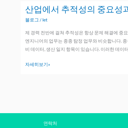
안
로
산업에서 추적성의 중요성
산
전
유
업
한
블로그
/
let
지
에
산
보
서
제 경력 전반에 걸쳐 추적성은 항상 문제 해결에 중
업
수
추
엔지니어의 업무는 종종 탐정 업무와 비슷합니다. 종
유
중
적
비 데이터, 생산 일지 항목이 있습니다. 이러한 데
지
단
성
보
의
자세히보기»
의
수
안
중
중
전
요
단
한
성
을
관
과
위
리
과
한
를
제
5
강
연락처
가
화