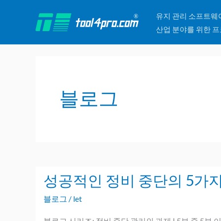
콘
유지 관리 소프트웨
텐
산업 분야를 위한 프
츠
로
건
너
블로그
뛰
기
성공적인 정비 중단의 5가지
성
공
블로그
/
let
적
인
블로그 시리즈: 정비 중단 관리의 과제 | 5부 중 5부