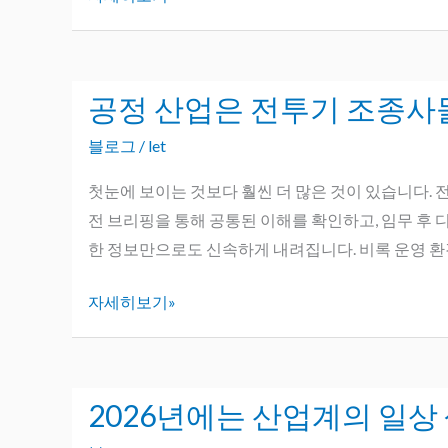
나
어
요?
지
는
공정 산업은 전투기 조종사들
공
이
정
유
블로그
/
let
산
는
업
첫눈에 보이는 것보다 훨씬 더 많은 것이 있습니다. 
무
은
전 브리핑을 통해 공통된 이해를 확인하고, 임무 후
엇
전
한 정보만으로도 신속하게 내려집니다. 비록 운영 환경
일
투
까
자세히보기»
기
요?
조
가
종
장
사
흔
2026년에는 산업계의 일상
2026
들
한
년