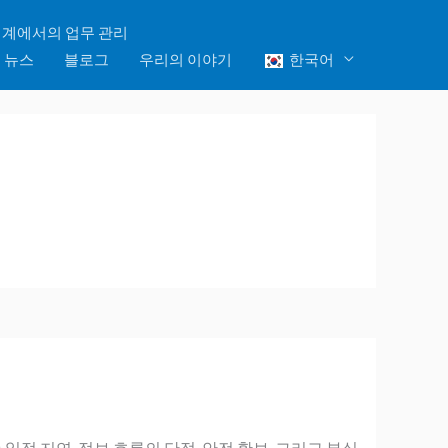
YouTube
LinkedIn
Facebook
계에서의 업무 관리
뉴스
블로그
우리의 이야기
한국어
 일정 지연, 정보 흐름의 단절, 안전 확보, 그리고 부실