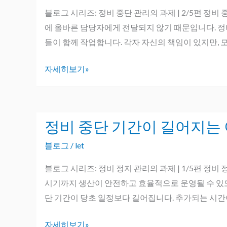
안
래
단
블로그 시리즈: 정비 중단 관리의 과제 | 2/5편 
된
하
기
에 올바른 담당자에게 전달되지 않기 때문입니다. 정비
다
는
간
들이 함께 작업합니다. 각자 자신의 책임이 있지만, 
가?
동
자세히보기»
안
데
이
터
정비 중단 기간이 길어지는 
정
는
비
어
블로그
/
let
중
디
단
블로그 시리즈: 정비 정지 관리의 과제 | 1/5편 정
로
기
시기까지 생산이 안전하고 효율적으로 운영될 수 있도록
사
간
단 기간이 당초 일정보다 길어집니다. 추가되는 시
라
이
지
자세히보기»
길