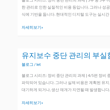
정
한 관리로 인한 실질적인 비용 등입니다. 그러나 성공
비
식에 기반을 둡니다. 현대적인 디지털 도구는 실시간 
중
자세히보기»
단
의
5
가
유지보수 중단 관리의 부실
유
지
지
핵
블로그
/
let
보
심
수
블로그 시리즈: 정비 중단 관리의 과제 | 4/5편 정
요
중
파악되어 있습니다. 그러나 실제 비용은 계획된 유지
소
단
대기하게 되거나, 생산 재개가 지연될 때 발생합니다. 
관
자세히보기»
리