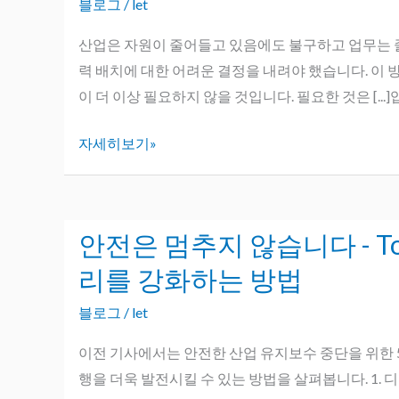
에
블로그
/
let
5
에
게
가
는
산업은 자원이 줄어들고 있음에도 불구하고 업무는 줄어
무
지
산
력 배치에 대한 어려운 결정을 내려야 했습니다. 이 
엇
원
업
이 더 이상 필요하지 않을 것입니다. 필요한 것은 [...]
을
인
계
배
자세히보기»
의
울
일
수
상
있
생
을
안전은 멈추지 않습니다 - T
안
활
까?
전
리를 강화하는 방법
이
은
어
블로그
/
let
멈
떻
추
이전 기사에서는 안전한 산업 유지보수 중단을 위한 5
게
지
행을 더욱 발전시킬 수 있는 방법을 살펴봅니다. 1.
더
않