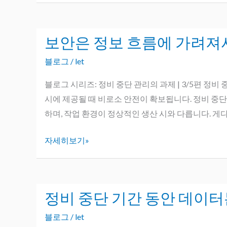
의
부
실
보안은 정보 흐름에 가려져
보
함
안
이
블로그
/
let
은
실
정
블로그 시리즈: 정비 중단 관리의 과제 | 3/5편 
제
보
시에 제공될 때 비로소 안전이 확보됩니다. 정비 중단
로
흐
하며, 작업 환경이 정상적인 생산 시와 다릅니다. 게다
얼
름
마
자세히보기»
에
나
가
큰
려
비
져
용
정비 중단 기간 동안 데이터
정
서
을
비
는
블로그
/
let
초
중