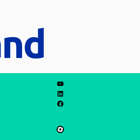
ZH
ES