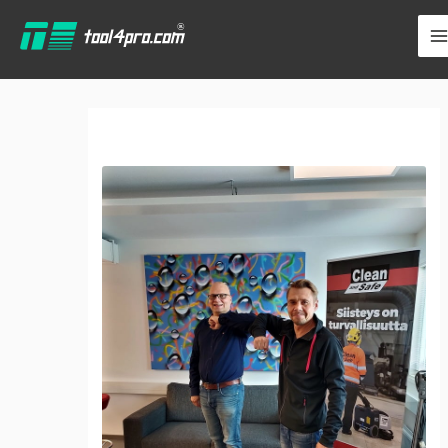
跳
至
内
容