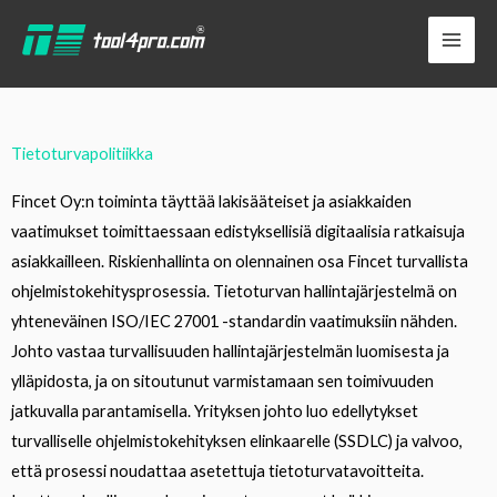
Siirry
YouTube
LinkedIn
Facebook
sisältöön
Tietoturvapolitiikka
Fincet Oy:n toiminta täyttää lakisääteiset ja asiakkaiden
vaatimukset toimittaessaan edistyksellisiä digitaalisia ratkaisuja
asiakkailleen. Riskienhallinta on olennainen osa Fincet turvallista
ohjelmistokehitysprosessia. Tietoturvan hallintajärjestelmä on
yhteneväinen ISO/IEC 27001 -standardin vaatimuksiin nähden.
Johto vastaa turvallisuuden hallintajärjestelmän luomisesta ja
ylläpidosta, ja on sitoutunut varmistamaan sen toimivuuden
jatkuvalla parantamisella. Yrityksen johto luo edellytykset
turvalliselle ohjelmistokehityksen elinkaarelle (SSDLC) ja valvoo,
että prosessi noudattaa asetettuja tietoturvatavoitteita.