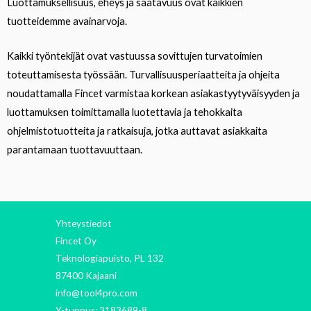
Luottamuksellisuus, eheys ja saatavuus ovat kaikkien
tuotteidemme avainarvoja.
Kaikki työntekijät ovat vastuussa sovittujen turvatoimien
toteuttamisesta työssään. Turvallisuusperiaatteita ja ohjeita
noudattamalla Fincet varmistaa korkean asiakastyytyväisyyden ja
luottamuksen toimittamalla luotettavia ja tehokkaita
ohjelmistotuotteita ja ratkaisuja, jotka auttavat asiakkaita
parantamaan tuottavuuttaan.
Yhteystiedot
Fincet Oy
Teknologiapuisto, PL 132
87400 Kajaani
info@tool4pro.com
Y-tunnus: 3183689-8