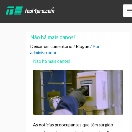
Saltar
YouTube
LinkedIn
Facebook
para
o
conteúdo
Não há mais danos!
Deixar um comentário
/
Blogue
/ Por
administrador
Não há mais danos!
As notícias preocupantes que têm surgido